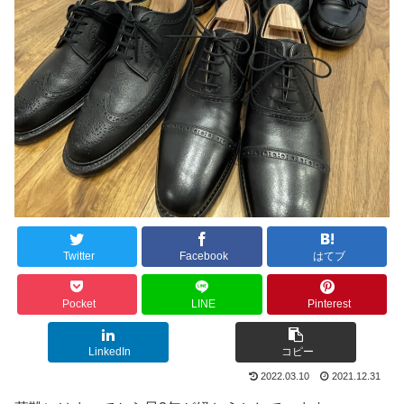
Twitter
Facebook
はてブ
Pocket
LINE
Pinterest
LinkedIn
コピー
2022.03.10
2021.12.31