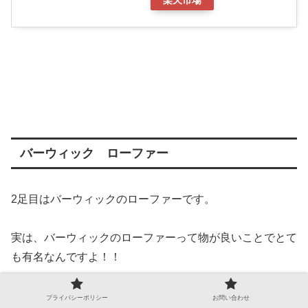
バーウィック ローファー
2足目はバーウィックのローファーです。
実は、バーウィックのローファーって物が良いことでとて
も有名なんですよ！！
まだざっくりとしたイメージでしかないのですが、
プライバシーポリシー
お問い合わせ