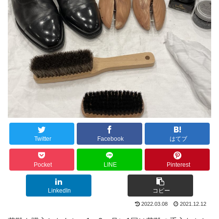
Twitter
Facebook
はてブ
Pocket
LINE
Pinterest
LinkedIn
コピー
2022.03.08
2021.12.12