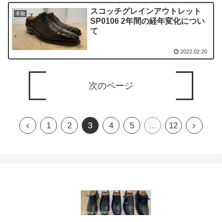
スコッチグレインアウトレット
革靴
SP0106 2年間の経年変化につい
て
2022.02.20
次のページ
3
1
2
4
5
…
12