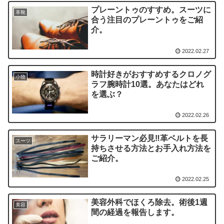
プレーントゥのすすめ。スーツに
革靴
合う注目のプレーントゥをご紹
介。
2022.02.27
時計好きがおすすめするクロノグ
小物
ラフ腕時計10選。あなたはどれ
を選ぶ？
2022.02.26
サラリーマン必見‼︎革ベルトを長
スーツ
持ちさせる方法とお手入れ方法を
ご紹介。
2022.02.25
美容外科でほくろ除去。術後1週
美容
間の経過を報告します。